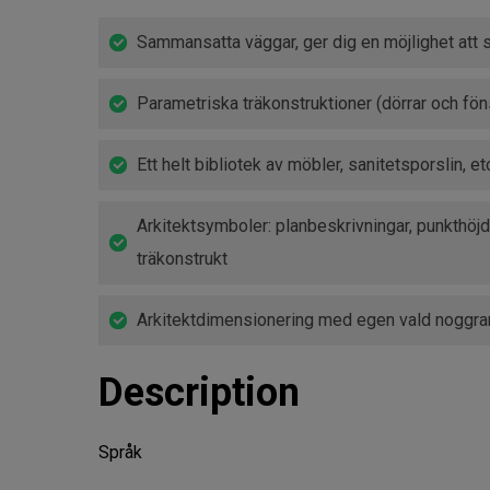
Sammansatta väggar, ger dig en möjlighet att s
Parametriska träkonstruktioner (dörrar och fönst
Ett helt bibliotek av möbler, sanitetsporslin, et
Arkitektsymboler: planbeskrivningar, punkthö
träkonstrukt
Arkitektdimensionering med egen vald noggra
Description
Språk
