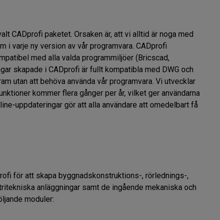
lt CADprofi paketet. Orsaken är, att vi alltid är noga med 
m i varje ny version av vår programvara. CADprofi 
ompatibel med alla valda programmiljöer (Bricscad, 
ar skapade i CADprofi är fullt kompatibla med DWG och 
am utan att behöva använda vår programvara. Vi utvecklar 
unktioner kommer flera gånger per år, vilket ger användarna 
nline-uppdateringar gör att alla användare att omedelbart få 
ofi för att skapa byggnadskonstruktions-, rörlednings-, 
stritekniska anläggningar samt de ingående mekaniska och 
ljande moduler:
