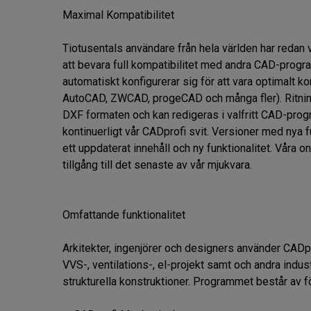
Maximal Kompatibilitet

Tiotusentals användare från hela världen har redan va
att bevara full kompatibilitet med andra CAD-progra
automatiskt konfigurerar sig för att vara optimalt k
AutoCAD, ZWCAD, progeCAD och många fler). Ritning
DXF formaten och kan redigeras i valfritt CAD-progr
kontinuerligt vår CADprofi svit. Versioner med nya f
ett uppdaterat innehåll och ny funktionalitet. Våra o
tillgång till det senaste av vår mjukvara.

Omfattande funktionalitet

Arkitekter, ingenjörer och designers använder CADpr
VVS-, ventilations-, el-projekt samt och andra indu
strukturella konstruktioner. Programmet består av fö