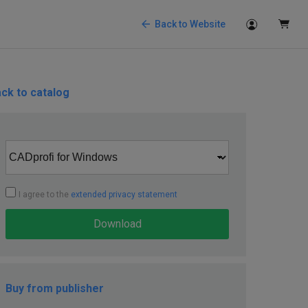
Back to Website
ck to catalog
I agree to the
extended privacy statement
Download
Buy from publisher