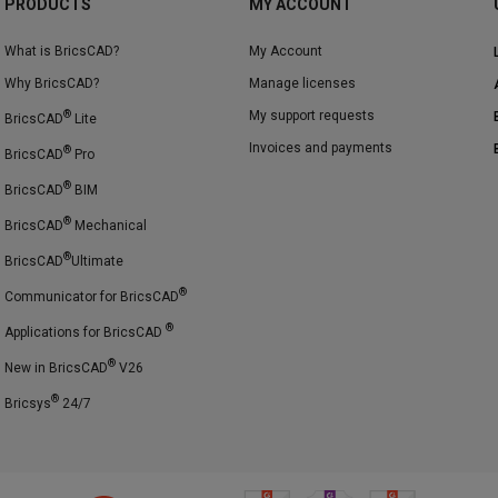
PRODUCTS
MY ACCOUNT
What is BricsCAD?
My Account
Why BricsCAD?
Manage licenses
®
My support requests
BricsCAD
Lite
Invoices and payments
®
BricsCAD
Pro
®
BricsCAD
BIM
®
BricsCAD
Mechanical
®
BricsCAD
Ultimate
®
Communicator for BricsCAD
®
Applications for BricsCAD
®
New in BricsCAD
V26
®
Bricsys
24/7