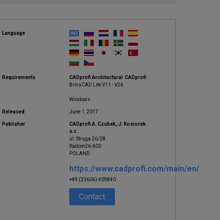
Language
Requirements
CADprofi Architectural CADprofi
BricsCAD Lite V11 - V26
Windows
Released
June 1, 2017
Publisher
CADprofi A. Czubek, J. Kosiorek
s.c.
ul. Struga 26/28
Radom26-600
POLAND
https://www.cadprofi.com/main/en/
+49 (33606) 409840
Contact