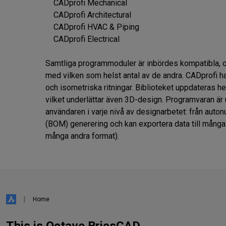
    CADprofi Mechanical

    CADprofi Architectural

    CADprofi HVAC & Piping

    CADprofi Electrical

Samtliga programmoduler är inbördes kompatibla, och
med vilken som helst antal av de andra. CADprofi ha
och isometriska ritningar. Biblioteket uppdateras h
vilket underlättar även 3D-design. Programvaran är 
användaren i varje nivå av designarbetet: från auton
(BOM) generering och kan exportera data till många fi
många andra format).
Home