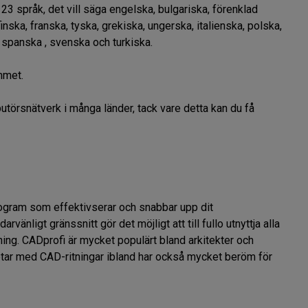
 språk, det vill säga engelska, bulgariska, förenklad 
inska, franska, tyska, grekiska, ungerska, italienska, polska, 
 spanska , svenska och turkiska.

met.

ibutörsnätverk i många länder, tack vare detta kan du få 
ogram som effektivserar och snabbar upp dit 
nligt gränssnitt gör det möjligt att till fullo utnyttja alla 
ning. CADprofi är mycket populärt bland arkitekter och 
etar med CAD-ritningar ibland har också mycket beröm för 