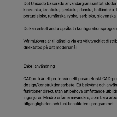
Det Unicode baserade användargränssnittet stöder 23
kinesiska, kroatiska, tjeckiska, danska, holländska, f
portugisiska, rumänska, ryska, serbiska, slovenska,
Du kan enkelt ändra språket i konfigurationsprogram
Vår mjukvara är tillgänglig via ett välutvecklat distr
direktstöd på ditt modersmål.

Enkel användning

CADprofi är ett professionellt parametriskt CAD-pr
design/konstruktionsarbete. Ett bekvämt och användarvä
funktioner direkt, utan att behöva omfattande utbild
ingenjörer. Mindre erfarna användare, som bara arb
tillgängligheten och funktionaliteten i programmet.
