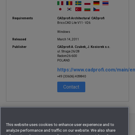
Requirements
CADprofi Architectural CADprofi
BricsCAD Lite V11 - V26
Windows
Released
March 14, 2011
Publisher
CADprofi A. Czubek, J. Kosiorek s.c.
ul. Struga 26/28
Radom26-600
POLAND
https://www.cadprofi.com/main/en
+49 (33606) 409840
Contact
©
2026
Octave Intelligence plc and/or affiliates.
This website uses cookies to enhance user experience and to
analyze performance and traffic on our website. We also share
All rights reserved.