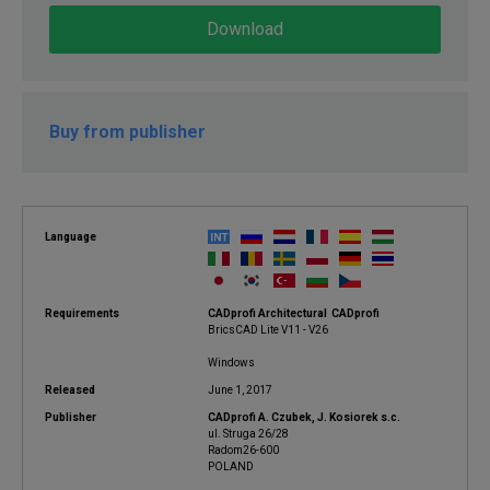
Download
Buy from publisher
Language
Requirements
CADprofi Architectural CADprofi
BricsCAD Lite V11 - V26
Windows
Released
June 1, 2017
Publisher
CADprofi A. Czubek, J. Kosiorek s.c.
ul. Struga 26/28
Radom26-600
POLAND