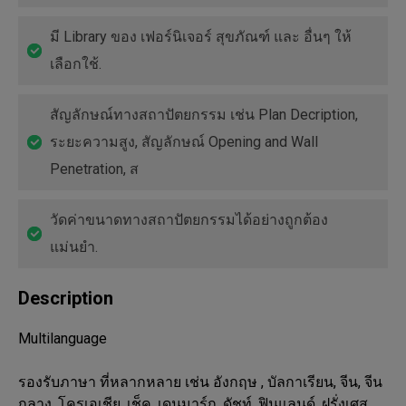
มี Library ของ เฟอร์นิเจอร์ สุขภัณฑ์ และ อื่นๆ ให้
เลือกใช้.
สัญลักษณ์ทางสถาปัตยกรรม เช่น Plan Decription,
ระยะความสูง, สัญลักษณ์ Opening and Wall
Penetration, ส
วัดค่าขนาดทางสถาปัตยกรรมได้อย่างถูกต้อง
แม่นยำ.
Description
Multilanguage

รองรับภาษา ที่หลากหลาย เช่น อังกฤษ , บัลกาเรียน, จีน, จีน
กลาง, โครเอเชีย, เช็ค, เดนมาร์ก, ดัชท์, ฟินแลนด์, ฝรั่งเศส, 