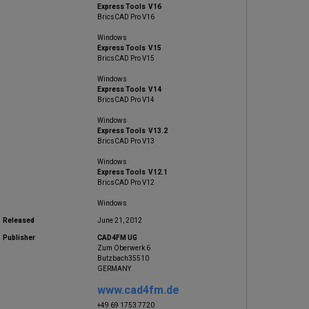
Express Tools V16
BricsCAD Pro V16
Windows
Express Tools V15
BricsCAD Pro V15
Windows
Express Tools V14
BricsCAD Pro V14
Windows
Express Tools V13.2
BricsCAD Pro V13
Windows
Express Tools V12.1
BricsCAD Pro V12
Windows
Released
June 21, 2012
Publisher
CAD4FM UG
Zum Oberwerk 6
Butzbach35510
GERMANY
www.cad4fm.de
+49 69 1753 7720