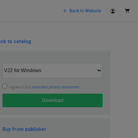
Back to Website
ck to catalog
I agree to the
extended privacy statement
Download
Buy from publisher