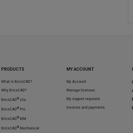
PRODUCTS
MY ACCOUNT
What is BricsCAD?
My Account
Why BricsCAD?
Manage licenses
®
My support requests
BricsCAD
Lite
Invoices and payments
®
BricsCAD
Pro
®
BricsCAD
BIM
®
BricsCAD
Mechanical