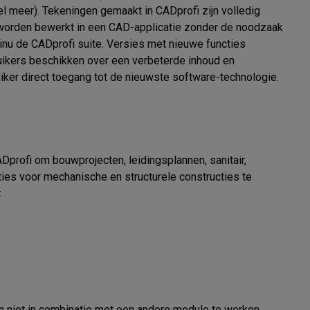
meer). Tekeningen gemaakt in CADprofi zijn volledig 
rden bewerkt in een CAD-applicatie zonder de noodzaak 
inu de CADprofi suite. Versies met nieuwe functies 
uikers beschikken over een verbeterde inhoud en 
iker direct toegang tot de nieuwste software-technologie.

profi om bouwprojecten, leidingsplannen, sanitair, 
laties voor mechanische en structurele constructies te 


 niet in combinatie met een andere module te werken. 