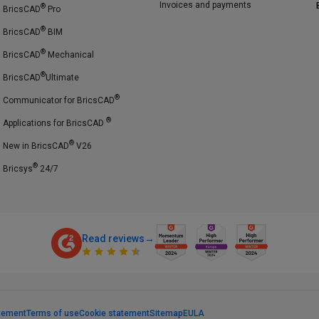
Invoices and payments
®
BricsCAD
Pro
®
BricsCAD
BIM
®
BricsCAD
Mechanical
®
BricsCAD
Ultimate
®
Communicator for BricsCAD
®
Applications for BricsCAD
®
New in BricsCAD
V26
®
Bricsys
24/7
Read reviews
→
atement
Terms of use
Cookie statement
Sitemap
EULA