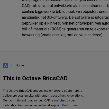
CADprofi is vooral ontwikkeld als een instrument da
continu bijgewerkte bibliotheek van objecten, onde
aanzienlijk het 3D-ontwerp. De software is uitgerust
gebruiker op elk niveau van het ontwerpen: van au
bill-of-materials (BOM) te genereren en te exporte
bewerking (zoals doc, xls, xml en vele anderen).
Home
This is Octave BricsCAD
The Octave BricsCAD product line empowers customers to
deliver projects quicker with smart, cost-effective solutions.
Our commitment to advanced CAD is matched by our
dedication to providing exceptional support.
Read more