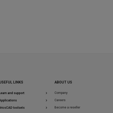
USEFUL LINKS
ABOUT US
Company
Learn and support
Bricsys Helpcenter
Careers
Applications
Forums
Engineering
Become a reseller
BricsCAD toolsets