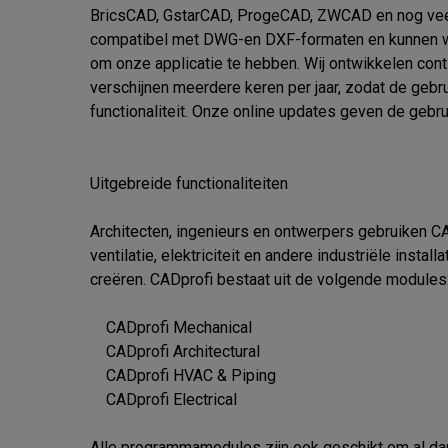
BricsCAD, GstarCAD, ProgeCAD, ZWCAD en nog veel 
compatibel met DWG-en DXF-formaten en kunnen wo
om onze applicatie te hebben. Wij ontwikkelen cont
verschijnen meerdere keren per jaar, zodat de gebr
functionaliteit. Onze online updates geven de gebru
Uitgebreide functionaliteiten

Architecten, ingenieurs en ontwerpers gebruiken CAD
ventilatie, elektriciteit en andere industriële instal
creëren. CADprofi bestaat uit de volgende modules:
    CADprofi Mechanical

    CADprofi Architectural

    CADprofi HVAC & Piping

    CADprofi Electrical

Alle programmamodules zijn ook geschikt om al dan