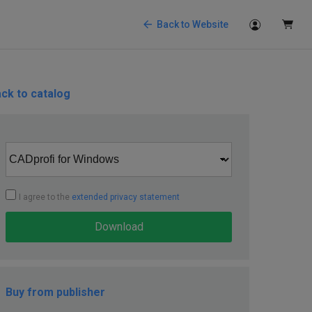
Back to Website
ck to catalog
I agree to the
extended privacy statement
Download
Buy from publisher