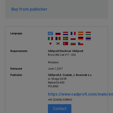
Buy from publisher
Language
Requirements
CADprofi Electrical CADprofi
BricsCAD Lite V11 - V26
Windows
Released
June 1, 2017
Publisher
CADprofi A. Czubek, J. Kosiorek s.c.
ul. Struga 26/28
Radom26-600
POLAND
https://www.cadprofi.com/main/en
+49 (33606) 409840
Contact