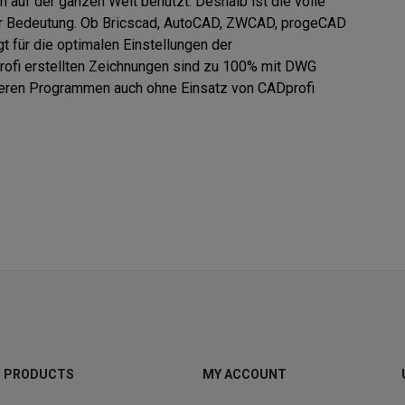
uf der ganzen Welt benutzt. Deshalb ist die volle 

r Bedeutung. Ob Bricscad, AutoCAD, ZWCAD, progeCAD 

 für die optimalen Einstellungen der 

profi erstellten Zeichnungen sind zu 100% mit DWG 

eren Programmen auch ohne Einsatz von CADprofi 

PRODUCTS
MY ACCOUNT