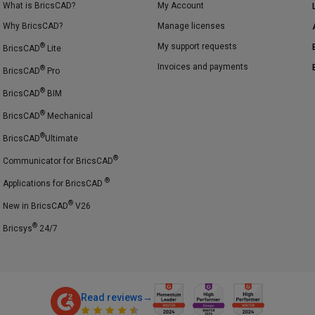
What is BricsCAD?
My Account
Why BricsCAD?
Manage licenses
®
My support requests
BricsCAD
Lite
Invoices and payments
®
BricsCAD
Pro
®
BricsCAD
BIM
®
BricsCAD
Mechanical
®
BricsCAD
Ultimate
®
Communicator for BricsCAD
®
Applications for BricsCAD
®
New in BricsCAD
V26
®
Bricsys
24/7
Read reviews
→