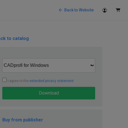
Back to Website
ck to catalog
I agree to the
extended privacy statement
Download
Buy from publisher