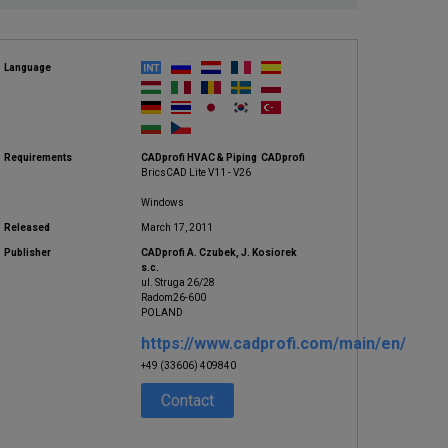
Language
Requirements
CADprofi HVAC & Piping CADprofi
BricsCAD Lite V11 - V26
Windows
Released
March 17, 2011
Publisher
CADprofi A. Czubek, J. Kosiorek
s.c.
ul. Struga 26/28
Radom26-600
POLAND
https://www.cadprofi.com/main/en/
+49 (33606) 409840
Contact