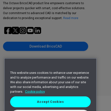
The Octave BricsCAD product line empowers customers to
deliver projects quicker with smart, cost-effective solutions.
Our commitment to advanced CAD is matched by our
dedication to providing exceptional support.
Read more
Download BricsCAD
This website uses cookies to enhance user experience
and to analyze performance and traffic on our website.
We also share information about your use of our site
with our social media, advertising and analytics
partners.
Cookie policy
Accept Cookies