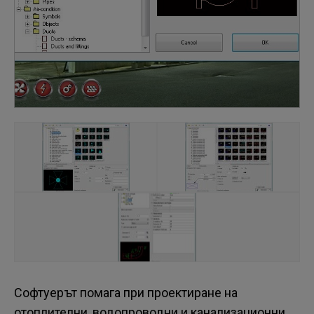
Софтуерът помага при проектиране на
отоплителни, водопроводни и канализационни,