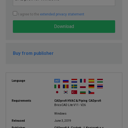
I agree to the
extended privacy statement
Download
Buy from publisher
Language
Requirements
CADprofi HVAC & Piping CADprofi
BricsCAD Lite V11 - V26
Windows
Released
June 3, 2019
Publisher
CADprofi A. Czubek, J. Kosiorek s.c.