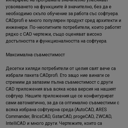
усвояването на функциите й значително, без да е 
необходимо скъпо обучение за работа със софтуера. 
CADprofi е много популярен продукт сред архитекти и 
инженери. По-неопитните потребители, които работят 
рядко с CAD чертежи, също оценяват високо 
достъпността и функционалността на софтуера.

Максимална съвместимост

Десетки хиляди потребители от целия свят вече са 
избрали пакета CADprofi. Ето защо ние винаги се 
стремим да запазим пълна съвместимост с други 
CAD приложения във всяка нова версия на нашият 
софтуер. Нашите приложения ще се конфигурират 
сами автоматично, за да са оптимално съвместими с 
всяка избрана софтуерна среда (AutoCAD, ARES 
Commander, BricsCAD, GstarCAD, progeCAD, ZWCAD, 
IntelliCAD и много други. Чертежите, които са 