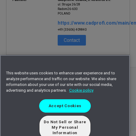
ul. Struga 26/28
Radom26-600
POLAND
https://www.cadprofi.com/main/en
+49 (33606) 409840
Contact
This website uses cookies to enhance user experience and to
©
2026
Octave Intelligence plc and/or affiliates.
analyze performance and traffic on our website. We also share
information about your use of our site with our social media,
All rights reserved.
advertising and analytics partners.
Cookie policy
Privacy statement
Terms of use
Accept Cookies
Cookie statement
Sitemap
EULA
Do Not Sell or Share
My Personal
Information