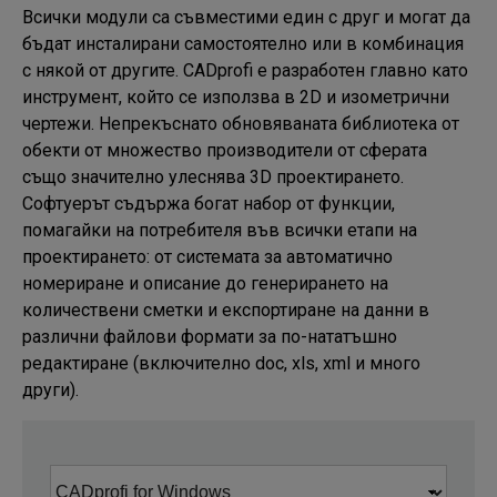
Всички модули са съвместими един с друг и могат да 
бъдат инсталирани самостоятелно или в комбинация 
с някой от другите. CADprofi е разработен главно като 
инструмент, който се използва в 2D и изометрични 
чертежи. Непрекъснато обновяваната библиотека от 
обекти от множество производители от сферата 
също значително улеснява 3D проектирането. 
Софтуерът съдържа богат набор от функции, 
помагайки на потребителя във всички етапи на 
проектирането: от системата за автоматично 
номериране и описание до генерирането на 
количествени сметки и експортиране на данни в 
различни файлови формати за по-нататъшно 
редактиране (включително doc, xls, xml и много 
други).