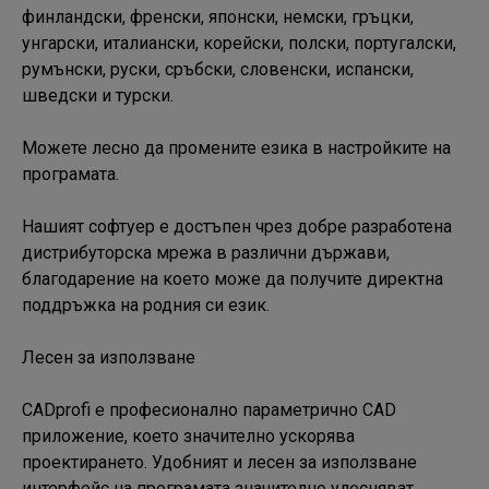
финландски, френски, японски, немски, гръцки, 
унгарски, италиански, корейски, полски, португалски, 
румънски, руски, сръбски, словенски, испански, 
шведски и турски.

Можете лесно да промените езика в настройките на 
програмата.

Нашият софтуер е достъпен чрез добре разработена 
дистрибуторска мрежа в различни държави, 
благодарение на което може да получите директна 
поддръжка на родния си език.

Лесен за използване

CADprofi е професионално параметрично CAD 
приложение, което значително ускорява 
проектирането. Удобният и лесен за използване 
интерфейс на програмата значително улесняват 