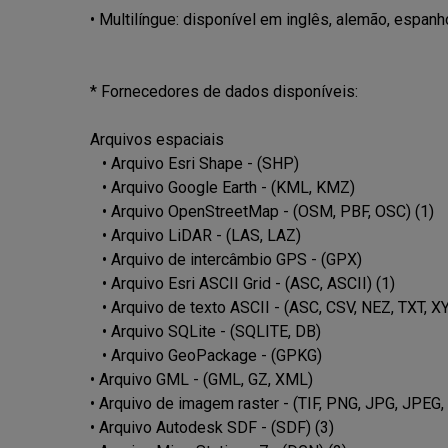
• Multilíngue: disponível em inglês, alemão, espanho
* Fornecedores de dados disponíveis:

Arquivos espaciais

   • Arquivo Esri Shape - (SHP)

   • Arquivo Google Earth - (KML, KMZ)

   • Arquivo OpenStreetMap - (OSM, PBF, OSC) (1)

   • Arquivo LiDAR - (LAS, LAZ)

   • Arquivo de intercâmbio GPS - (GPX)

   • Arquivo Esri ASCII Grid - (ASC, ASCII) (1)

   • Arquivo de texto ASCII - (ASC, CSV, NEZ, TXT, XYZ, UPT)

   • Arquivo SQLite - (SQLITE, DB)

   • Arquivo GeoPackage - (GPKG)

• Arquivo GML - (GML, GZ, XML)

• Arquivo de imagem raster - (TIF, PNG, JPG, JPEG, T
• Arquivo Autodesk SDF - (SDF) (3)
