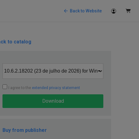
Back to Website
ck to catalog
I agree to the
extended privacy statement
Download
Buy from publisher