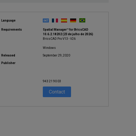
Language
Requirements
Spatial Manager™ for BricsCAD
10.6.2.18202 (23 de julho de 2026)
BricsCAD Pro V13 - V26
Windows
Released
September 29, 2020
Publisher
943 21 90 03
Contact