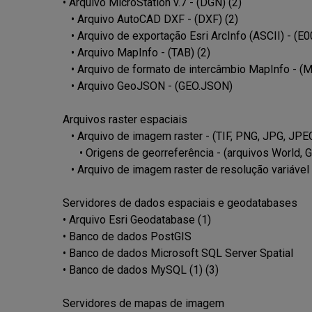
• Arquivo MicroStation v.7 - (DGN) (2)

   • Arquivo AutoCAD DXF - (DXF) (2)

   • Arquivo de exportação Esri ArcInfo (ASCII) - (E00) (1) (2)

   • Arquivo MapInfo - (TAB) (2)

   • Arquivo de formato de intercâmbio MapInfo - (MIF/MID) (2)

   • Arquivo GeoJSON - (GEO.JSON)

Arquivos raster espaciais

   • Arquivo de imagem raster - (TIF, PNG, JPG, JPEG, TIFF)(1)

      • Origens de georreferência - (arquivos World, Google Earth .GEPRINT, etc.)

   • Arquivo de imagem raster de resolução variável - (Cloud Optimized GeoTIFF/COG TIFF) (1) (4)

Servidores de dados espaciais e geodatabases

• Arquivo Esri Geodatabase (1)

• Banco de dados PostGIS

• Banco de dados Microsoft SQL Server Spatial

• Banco de dados MySQL (1) (3)

Servidores de mapas de imagem
