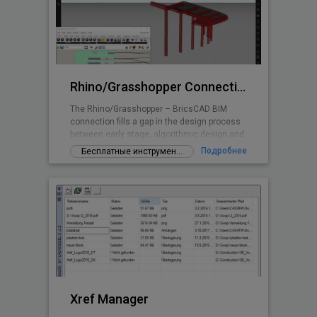
распределительные устройства и многое
другое) соответствующих стандартам DIN,
EN, ISO и национальным стандартам. Вы
также можете создавать свои
собственные объекты. Приложение
предоставляет легкий способ
Rhino/Grasshopper Connection for BricsCAD BIM
The Rhino/Grasshopper – BricsCAD BIM
connection fills a gap in the design process
between early stage, algorithmic design and
Building Information Modeling.
Подробнее
Бесплатные инструменты и дополнения
Xref Manager