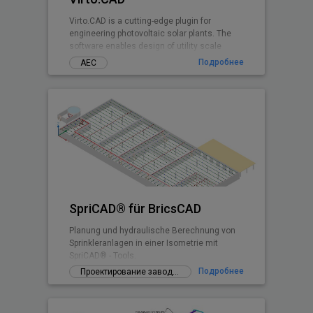
Virto.CAD is a cutting-edge plugin for
engineering photovoltaic solar plants. The
software enables design of utility scale
ground and commercial PV rooftops
Подробнее
АЕС
SpriCAD® für BricsCAD
Planung und hydraulische Berechnung von
Sprinkleranlagen in einer Isometrie mit
SpriCAD® - Tools.
Подробнее
Проектирование заводов