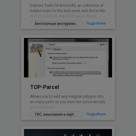
Express Tools for BricsCAD, an collection of
helpful tools for the daily work with BricsCAD.
Well known from AutoCAD users. Newly
written for BricsCAD now.
Подробнее
Бесплатные инструменты и дополнения
TOP-Parcel
Allows you to split any irregular polygon into
as many parts as you want but automatically
and only once
Подробнее
ГИС, изыскания и картографирование