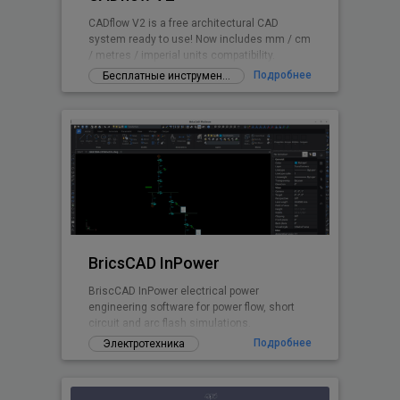
CADflow V2 is a free architectural CAD
system ready to use! Now includes mm / cm
/ metres / imperial units compatibility.
Подробнее
Бесплатные инструменты и дополнения
BricsCAD InPower
BriscCAD InPower electrical power
engineering software for power flow, short
circuit and arc flash simulations.
Подробнее
Электротехника