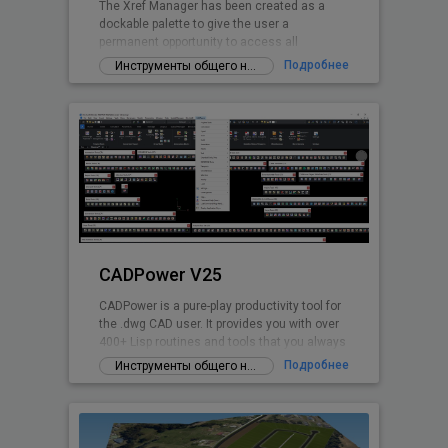
The Xref Manager has been created as a
dockable palette to give the user a
permanent opportunity to access all
referenced Drawings.
Подробнее
Инструменты общего назначения
CADPower V25
CADPower is a pure-play productivity tool for
the .dwg CAD user. It provides you with over
400+ Lisp routines and tools that you always
wanted but found missin
Подробнее
Инструменты общего назначения