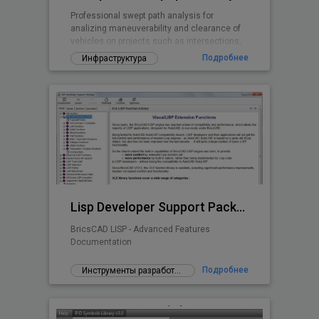
Professional swept path analysis for
analizing maneuverability and clearance of
vehicles on projects such as intersections,
roundabouts, parking lots, ...
Подробнее
Инфраструктура
Lisp Developer Support Package (LDSP)
BricsCAD LISP - Advanced Features
Documentation
Подробнее
Инструменты разработчика