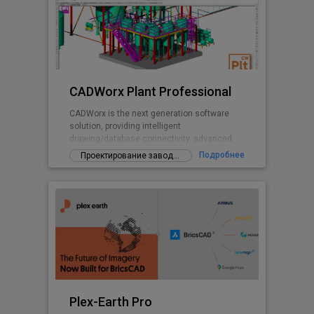
CADWorx Plant Professional
CADWorx is the next generation software
solution, providing intelligent
drawing/database connectivity, advanced
levels of automation, easy-to-use drafting
Подробнее
Проектирование заводов
tool
Plex-Earth Pro