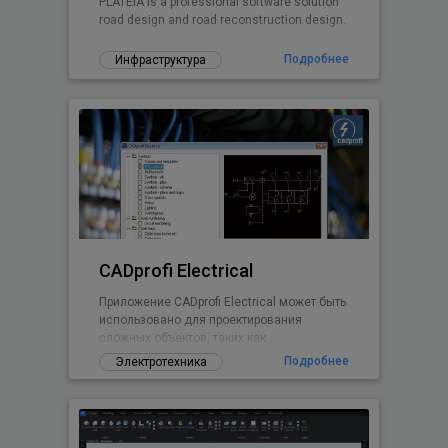
PLATEIA is a professional software solution
road design and road reconstruction design.
Подробнее
Инфраструктура
CADprofi Electrical
Приложение CADprofi Electrical может быть
использовано для проектирования
сложных объектов, таких как
электроснабжения, освещения,
Подробнее
Электротехника
низковольтных систем,
телекоммуникации, систем безопасности
и антенных установок. Приложение
содержит несколько тысяч электрических
элементов и символов (светильники,