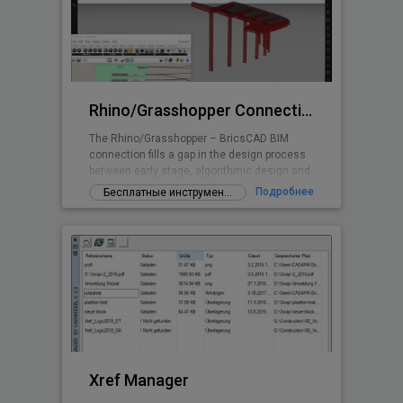
распределительные устройства и многое
другое) соответствующих стандартам DIN,
EN, ISO и национальным стандартам. Вы
также можете создавать свои
собственные объекты. Приложение
предоставляет легкий способ
Rhino/Grasshopper Connection for BricsCAD BIM
The Rhino/Grasshopper – BricsCAD BIM
connection fills a gap in the design process
between early stage, algorithmic design and
Building Information Modeling.
Подробнее
Бесплатные инструменты и дополнения
Xref Manager