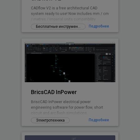
CADflow V2 is a free architectural CAD
system ready to use! Now includes mm / cm
/ metres / imperial units compatibility.
Подробнее
Бесплатные инструменты и дополнения
BricsCAD InPower
BriscCAD InPower electrical power
engineering software for power flow, short
circuit and arc flash simulations.
Подробнее
Электротехника