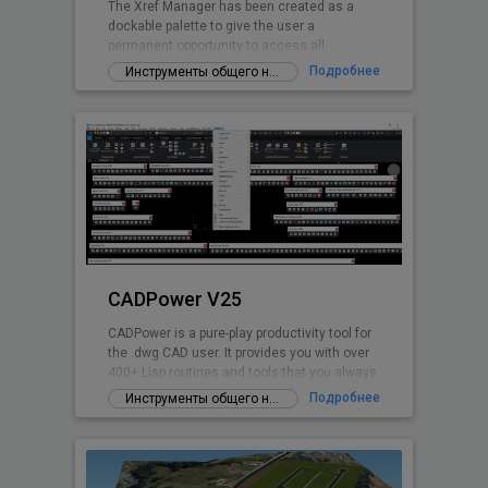
The Xref Manager has been created as a
dockable palette to give the user a
permanent opportunity to access all
referenced Drawings.
Подробнее
Инструменты общего назначения
CADPower V25
CADPower is a pure-play productivity tool for
the .dwg CAD user. It provides you with over
400+ Lisp routines and tools that you always
wanted but found missin
Подробнее
Инструменты общего назначения