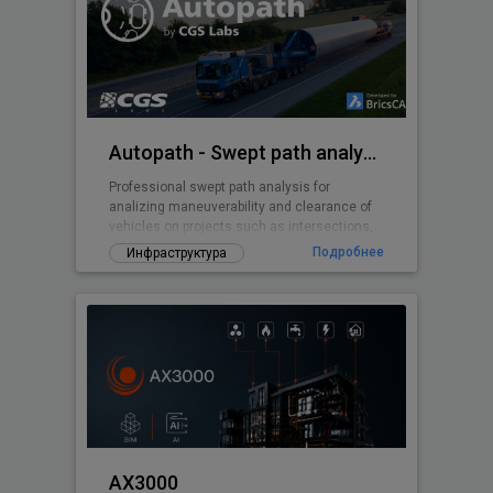
Autopath - Swept path analysis
Professional swept path analysis for
analizing maneuverability and clearance of
vehicles on projects such as intersections,
roundabouts, parking lots, ...
Подробнее
Инфраструктура
AX3000