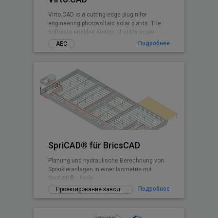
Virto.CAD is a cutting-edge plugin for
engineering photovoltaic solar plants. The
software enables design of utility scale
ground and commercial PV rooftops
Подробнее
АЕС
SpriCAD® für BricsCAD
Planung und hydraulische Berechnung von
Sprinkleranlagen in einer Isometrie mit
SpriCAD® - Tools.
Подробнее
Проектирование заводов