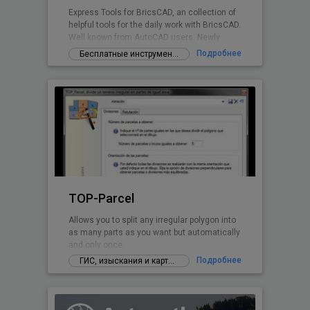
Express Tools for BricsCAD, an collection of
helpful tools for the daily work with BricsCAD.
Well known from AutoCAD users. Newly
written for BricsCAD now.
Подробнее
Бесплатные инструменты и дополнения
TOP-Parcel
Allows you to split any irregular polygon into
as many parts as you want but automatically
and only once
Подробнее
ГИС, изыскания и картографирование