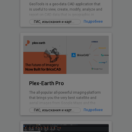
GeoTools is a geo-data CAD application that
is useful to view, create, modify, analyze and
report on CAD data that is geographic in
nature.
Подробнее
ГИС, изыскания и картографирование
Plex-Earth Pro
The all-popular all-powerful imaging-platform
that brings you the very best satellite and
aerial images from Google Maps and the
world's premium providers!
Подробнее
ГИС, изыскания и картографирование