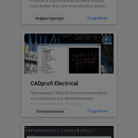
PLATEIA is a professional software solution
road design and road reconstruction design.
Подробнее
Инфраструктура
CADprofi Electrical
Приложение CADprofi Electrical может быть
использовано для проектирования
сложных объектов, таких как
электроснабжения, освещения,
Подробнее
Электротехника
низковольтных систем,
телекоммуникации, систем безопасности
и антенных установок. Приложение
содержит несколько тысяч электрических
элементов и символов (светильники,