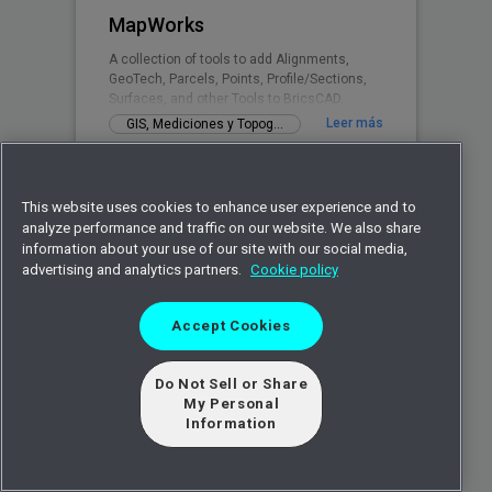
MapWorks
A collection of tools to add Alignments,
GeoTech, Parcels, Points, Profile/Sections,
Surfaces, and other Tools to BricsCAD.
Leer más
GIS, Mediciones y Topografía
This website uses cookies to enhance user experience and to
analyze performance and traffic on our website. We also share
information about your use of our site with our social media,
advertising and analytics partners.
Cookie policy
Accept Cookies
Increment
Do Not Sell or Share
A dialog box providing tools to increment
My Personal
numeric, alphabetic, alphanumeric,
Information
hexadecimal or roman numerals values
contained in texts, mtexts or block attribute
Leer más
Herramientas y Complementos gratuitos