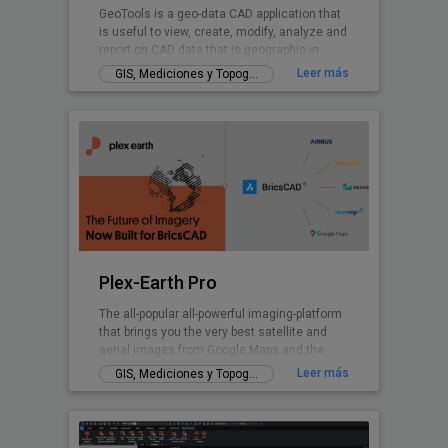
GeoTools is a geo-data CAD application that
is useful to view, create, modify, analyze and
report on CAD data that is geographic in
nature.
Leer más
GIS, Mediciones y Topografía
Plex-Earth Pro
The all-popular all-powerful imaging-platform
that brings you the very best satellite and
aerial images from Google Maps and the
world's premium providers!
Leer más
GIS, Mediciones y Topografía