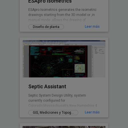
ESApro Isometrics
ESApro Isometrics generates the isometric
drawings starting from the 3D model or ,in
manual mode ,allows the drawing of
isometrics from scratch
Leer más
Diseño de planta
Septic Assistant
Septic System Design Utility, system
currently configured for
Colorado,Massachusetts,New Hampshire &
Rhode Island.
Leer más
GIS, Mediciones y Topografía