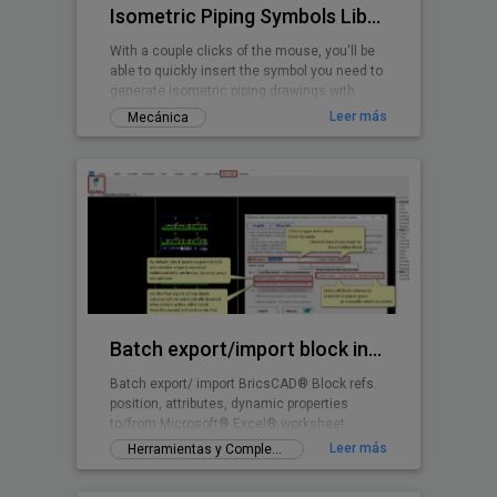
Isometric Piping Symbols Library v2.0
With a couple clicks of the mouse, you'll be
able to quickly insert the symbol you need to
generate isometric piping drawings with
ease.
Leer más
Mecánica
Batch export/import block info to/from Excel
Batch export/ import BricsCAD® Block refs.
position, attributes, dynamic properties
to/from Microsoft® Excel® worksheet
Leer más
Herramientas y Complementos gratuitos