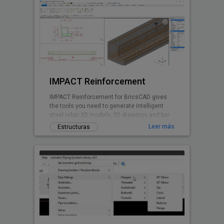
con la máxima calidad hacen que su trabajo
se agilice y tenga un excelente rendimiento.
IMPACT Reinforcement
IMPACT Reinforcement for BricsCAD gives
the tools you need to generate intelligent
steel rebar 3D models; 2D drawings and bar
bending (BBS) schedules.
Leer más
Estructuras