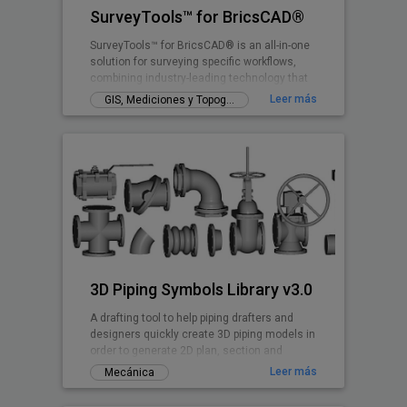
SurveyTools™ for BricsCAD®
SurveyTools™ for BricsCAD® is an all-in-one
solution for surveying specific workflows,
combining industry-leading technology that
accelerates productivity.
Leer más
GIS, Mediciones y Topografía
3D Piping Symbols Library v3.0
A drafting tool to help piping drafters and
designers quickly create 3D piping models in
order to generate 2D plan, section and
elevation drawings.
Leer más
Mecánica