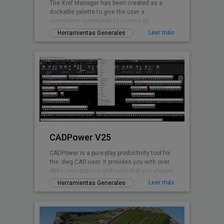
The Xref Manager has been created as a
dockable palette to give the user a
permanent opportunity to access all
referenced Drawings.
Leer más
Herramientas Generales
CADPower V25
CADPower is a pure-play productivity tool for
the .dwg CAD user. It provides you with over
400+ Lisp routines and tools that you always
wanted but found missin
Leer más
Herramientas Generales