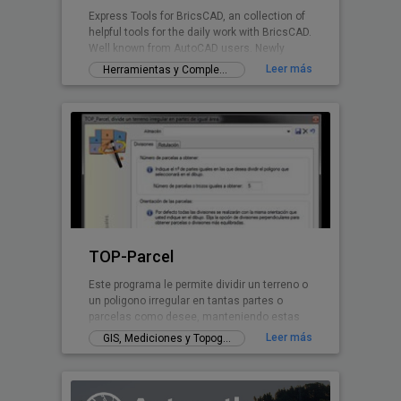
Express Tools for BricsCAD, an collection of
helpful tools for the daily work with BricsCAD.
Well known from AutoCAD users. Newly
written for BricsCAD now.
Leer más
Herramientas y Complementos gratuitos
TOP-Parcel
Este programa le permite dividir un terreno o
un poligono irregular en tantas partes o
parcelas como desee, manteniendo estas
parcelas siempre el mismo área. El poligono
Leer más
GIS, Mediciones y Topografía
irregular puede tener cualquier forma
pudiendo incluso tener tramos o lados
curvos. Se puede configurar la forma en la
que el programa va a realizar las divisiones