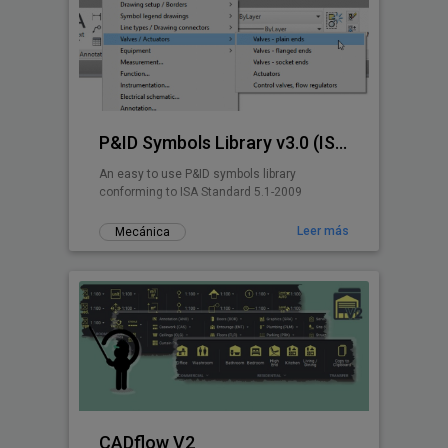
P&ID Symbols Library v3.0 (ISA 5.1-2009)
An easy to use P&ID symbols library
conforming to ISA Standard 5.1-2009
Leer más
Mecánica
CADflow V2