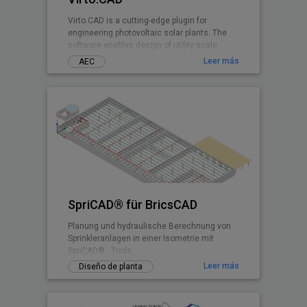
Virto.CAD is a cutting-edge plugin for
engineering photovoltaic solar plants. The
software enables design of utility scale
ground and commercial PV rooftops
Leer más
AEC
SpriCAD® für BricsCAD
Planung und hydraulische Berechnung von
Sprinkleranlagen in einer Isometrie mit
SpriCAD® - Tools.
Leer más
Diseño de planta