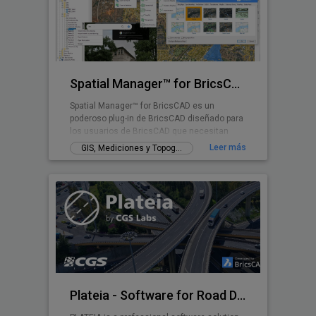
Spatial Manager™ for BricsCAD
Spatial Manager™ for BricsCAD es un
poderoso plug-in de BricsCAD diseñado para
los usuarios de BricsCAD que necesitan
importar, exportar, transformar y administrar
Leer más
GIS, Mediciones y Topografía
datos espaciales de una manera simple,
rápida y económica, que incluye muchas
funcionalidades no vistas hasta ahora en
BricsCAD
Plateia - Software for Road Design