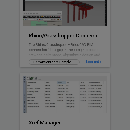
aplicación proporciona un medio fácil de
diseñar el cableado y conductos. Entre sus
características más útiles son la
numeración automática (frente) del circuito,
y un có
Rhino/Grasshopper Connection for BricsCAD BIM
The Rhino/Grasshopper – BricsCAD BIM
connection fills a gap in the design process
between early stage, algorithmic design and
Building Information Modeling.
Leer más
Herramientas y Complementos gratuitos
Xref Manager