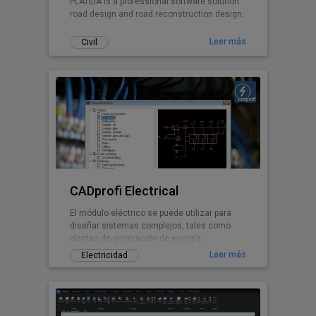
PLATEIA is a professional software solution
road design and road reconstruction design.
Leer más
Civil
CADprofi Electrical
El módulo eléctrico se puede utilizar para
diseñar sistemas complejos, tales como
plantas de generación de energía,
alumbrado, baja tensión,
Leer más
Electricidad
telecomunicaciones, seguridad e
instalaciones de la antena. El software
contiene muchísimos símbolos sobre la
base de los últimos estándares eléctricos,
como lámparas, interruptores, etc. La