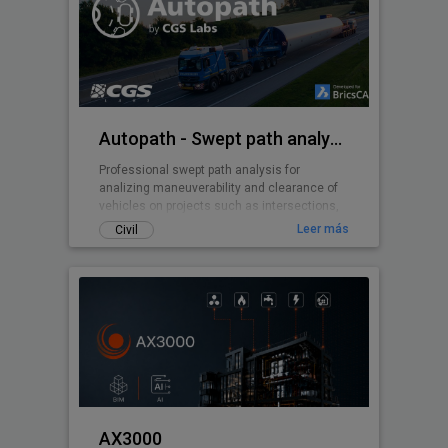
del terreno e incluso rotular cada una de las
partes o parcelas obtenidas. Divide el terreno
en tantas partes como quiera de una sola
vez.
Autopath - Swept path analysis
Professional swept path analysis for
analizing maneuverability and clearance of
vehicles on projects such as intersections,
roundabouts, parking lots, ...
Leer más
Civil
AX3000