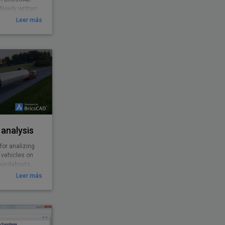
Newly written
Leer más
analysis
for analizing
 vehicles on
roundabouts,
Leer más