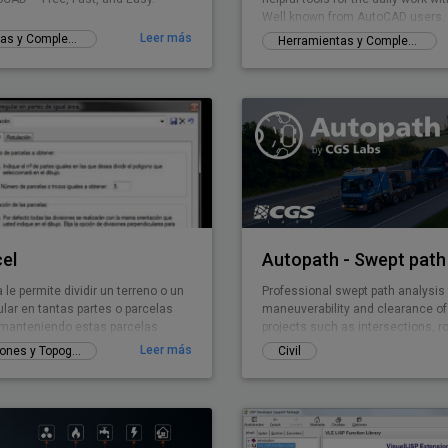
Well known from AutoCAD users. 
for BricsCAD now.
Leer más
Herramientas y Complementos gratuitos
Herramientas y Complementos gratuitos
el
Autopath - Swept path 
le permite dividir un terreno o un
Professional swept path analysis 
ular en tantas partes o parcelas
maneuverability and clearance of
manteniendo estas parcelas
projects such as intersections, 
mo área. El poligono irregular
parking lots, ...
Leer más
GIS, Mediciones y Topografía
Civil
ualquier forma pudiendo incluso
o lados curvos. Se puede
forma en la que el programa va a
ivisiones del terreno e incluso
na de las partes o parcelas