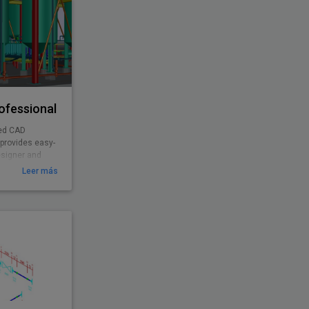
ofessional
ted CAD
 provides easy-
esigner and
Leer más