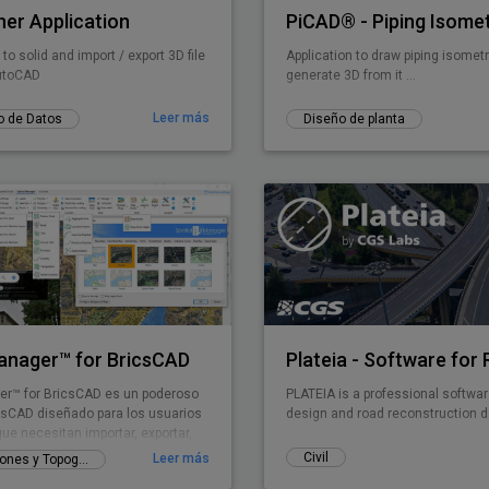
er Application
o solid and import / export 3D file
Application to draw piping isomet
AutoCAD
generate 3D from it ...
Leer más
o de Datos
Diseño de planta
Manager™ for BricsCAD
er™ for BricsCAD es un poderoso
PLATEIA is a professional softwar
icsCAD diseñado para los usuarios
design and road reconstruction d
ue necesitan importar, exportar,
 administrar datos espaciales de
Civil
Leer más
GIS, Mediciones y Topografía
mple, rápida y económica, que