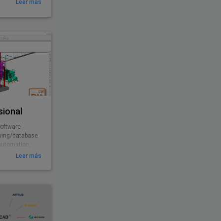
Leer más
sional
software
rawing/database
automation,
Leer más