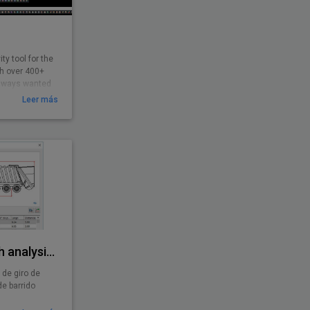
ty tool for the
th over 400+
 always wanted
Leer más
AutoTURN - Swept path analysis software
 de giro de
de barrido