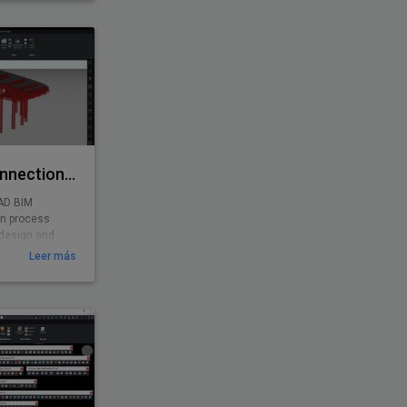
Rhino/Grasshopper Connection for BricsCAD BIM
AD BIM
ign process
 design and
Leer más