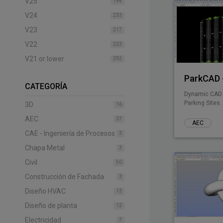
V25
194
V24
233
V23
217
V22
223
V21 or lower
292
ParkCAD -
CATEGORÍA
Dynamic CAD 
Parking Sites.
3D
16
AEC
37
AEC
CAE - Ingeniería de Procesos
3
Chapa Metal
3
Civil
50
Construcción de Fachada
3
Diseño HVAC
13
Diseño de planta
12
Electricidad
7