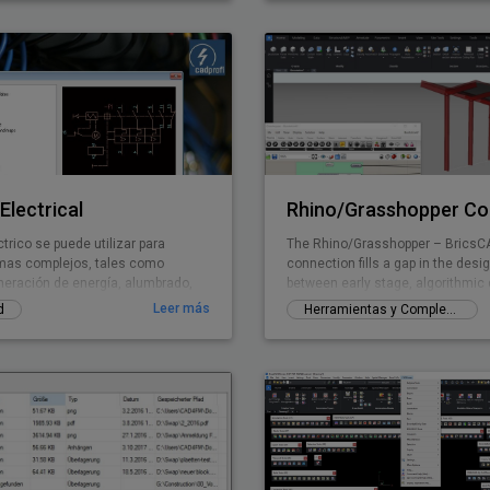
s funcionalidades no vistas
en BricsCAD
Electrical
trico se puede utilizar para
The Rhino/Grasshopper – BricsC
mas complejos, tales como
connection fills a gap in the des
neración de energía, alumbrado,
between early stage, algorithmic
 telecomunicaciones, seguridad e
Building Information Modeling.
Leer más
d
Herramientas y Complementos gratuitos
 de la antena. El software contiene
mbolos sobre la base de los
dares eléctricos, como lámparas,
 etc. La aplicación proporciona un
e diseñar el cableado y conductos.
acterísticas más útiles son la
omática (frente) del circuito, y