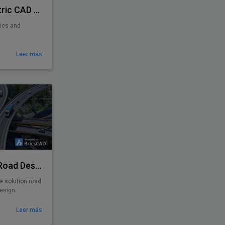
PiCAD® - Piping Isometric CAD 2D>3D
rics and
Leer más
Plateia - Software for Road Design
e solution road
esign.
Leer más