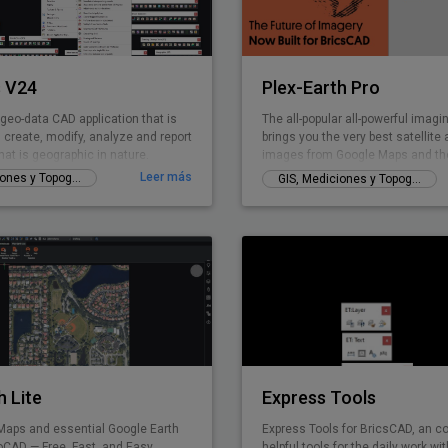
 V24
Plex-Earth Pro
geo-data CAD application that is
The all-popular all-powerful imagi
, create, modify, analyze and report
brings you the very best satellite 
at is geographic in nature.
images from Google Maps and th
premium providers!
Leer más
GIS, Mediciones y Topografía
GIS, Mediciones y Topografía
h Lite
Express Tools
Maps and essential Google Earth
Express Tools for BricsCAD, an co
oCAD — Free, Fast, and Easy.
helpful tools for the daily work wi