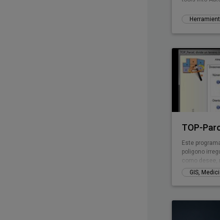
TOP-Parc
Este programa 
poligono irreg
como desee, 
siempre el mis
puede tener c
tener tramos 
configurar la 
realizar las d
rotular cada u