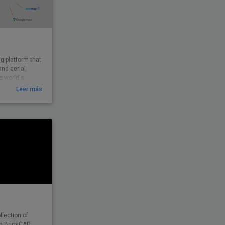
ng-platform that
and aerial
e world's
Leer más
llection of
th BricsCAD.