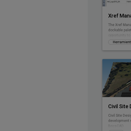
Xref Man
The Xref Mana
dockable pale
opportunity t
Herramient
Civil Site
Civil Site Des
development s
BricsCAD.