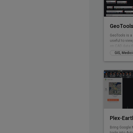
GeoTools
GeoTools is a 
useful to view
on CAD data th
Plex-Eart
Bring Google 
tools into Aut