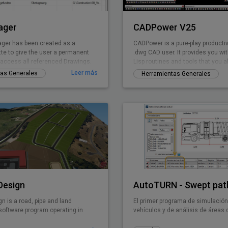
ager
CADPower V25
ger has been created as a
CADPower is a pure-play productivi
tte to give the user a permanent
.dwg CAD user. It provides you wi
o access all referenced Drawings.
Lisp routines and tools that you
but found missin
Leer más
as Generales
Herramientas Generales
 Design
ign is a road, pipe and land
El primer programa de simulación
oftware program operating in
vehículos y de análisis de áreas 