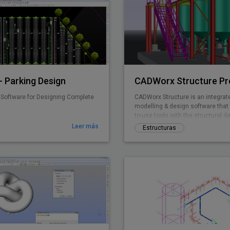
 Parking Design
CADWorx Structure Pr
Software for Designing Complete
CADWorx Structure is an integra
modelling & design software that
to-use tools with the structural d
engineer in mind.
Leer más
Estructuras