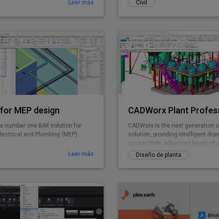
Leer más
Civil
for MEP design
CADWorx Plant Profes
e number one BIM solution for
CADWorx is the next generation 
lectrical and Plumbing (MEP)
solution, providing intelligent d
connectivity, advanced levels of 
easy-to-use drafting tool
Leer más
Diseño de planta