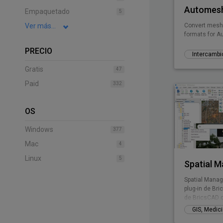
Automesh
Empaquetado
5
Ver más...
Convert mesh t
formats for 
PRECIO
Intercambi
Gratis
47
Paid
332
OS
Windows
377
Mac
4
Linux
5
Spatial 
Spatial Manag
plug-in de Br
de BricsCAD q
transformar y
una manera si