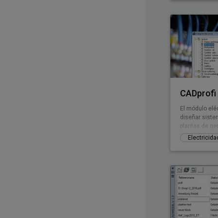
incluye mucha
hasta ahora 
CADprofi 
El módulo eléc
diseñar siste
plantas de ge
baja tensión,
Electricida
instalaciones
muchísimos sí
últimos están
interruptores,
medio fácil d
Entre sus car
numeración aut
un có