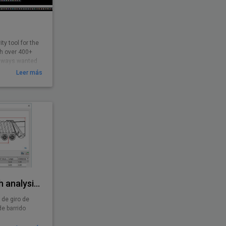
ty tool for the
th over 400+
 always wanted
Leer más
AutoTURN - Swept path analysis software
 de giro de
de barrido