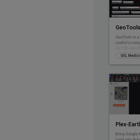
GeoTools
GeoTools is a 
useful to view
on CAD data th
Plex-Eart
Bring Google 
tools into Aut