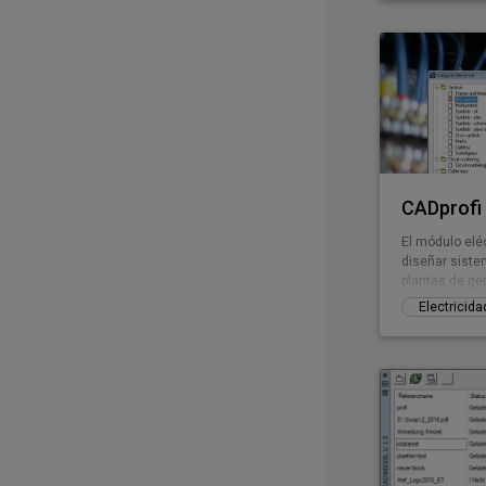
incluye mucha
hasta ahora 
CADprofi 
El módulo eléc
diseñar siste
plantas de ge
baja tensión,
Electricida
instalaciones
muchísimos sí
últimos están
interruptores,
medio fácil d
Entre sus car
numeración aut
un có