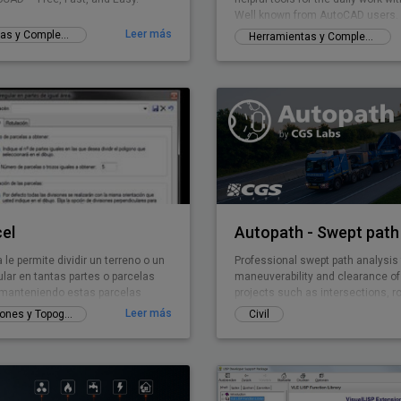
Well known from AutoCAD users. 
for BricsCAD now.
Leer más
Herramientas y Complementos gratuitos
Herramientas y Complementos gratuitos
el
Autopath - Swept path 
le permite dividir un terreno o un
Professional swept path analysis 
ular en tantas partes o parcelas
maneuverability and clearance of
manteniendo estas parcelas
projects such as intersections, 
mo área. El poligono irregular
parking lots, ...
Leer más
GIS, Mediciones y Topografía
Civil
ualquier forma pudiendo incluso
o lados curvos. Se puede
forma en la que el programa va a
ivisiones del terreno e incluso
na de las partes o parcelas