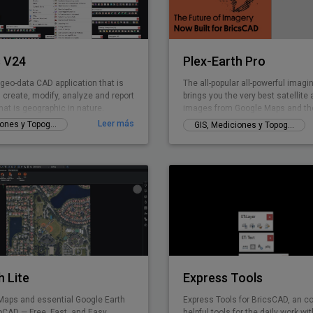
 V24
Plex-Earth Pro
geo-data CAD application that is
The all-popular all-powerful imagi
, create, modify, analyze and report
brings you the very best satellite 
at is geographic in nature.
images from Google Maps and th
premium providers!
Leer más
GIS, Mediciones y Topografía
GIS, Mediciones y Topografía
h Lite
Express Tools
Maps and essential Google Earth
Express Tools for BricsCAD, an co
oCAD — Free, Fast, and Easy.
helpful tools for the daily work wi