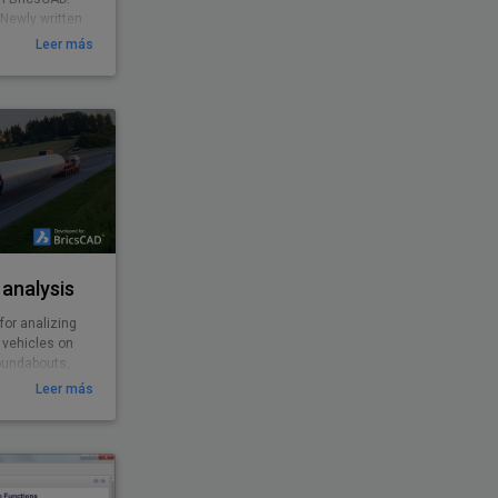
Newly written
Leer más
analysis
for analizing
 vehicles on
roundabouts,
Leer más