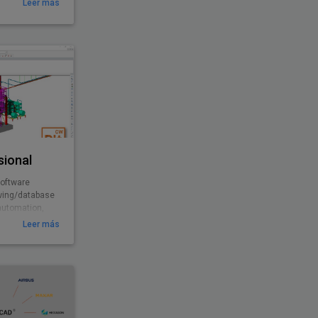
Leer más
sional
software
rawing/database
automation,
Leer más