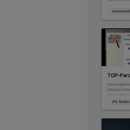
TOP-Parc
Este programa 
poligono irreg
como desee, 
siempre el mis
puede tener c
tener tramos 
configurar la 
realizar las d
rotular cada u