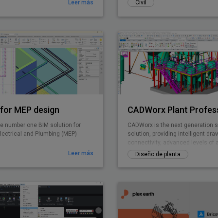
Leer más
Civil
for MEP design
CADWorx Plant Profes
e number one BIM solution for
CADWorx is the next generation 
lectrical and Plumbing (MEP)
solution, providing intelligent d
connectivity, advanced levels of 
easy-to-use drafting tool
Leer más
Diseño de planta