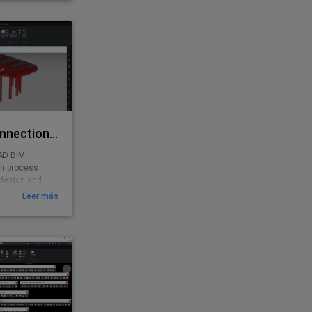
Rhino/Grasshopper Connection for BricsCAD BIM
AD BIM
ign process
 design and
Leer más