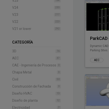
V25
194
V24
233
V23
217
V22
223
V21 or lower
292
ParkCAD -
CATEGORÍA
Dynamic CAD 
Parking Sites.
3D
16
AEC
37
AEC
CAE - Ingeniería de Procesos
3
Chapa Metal
3
Civil
50
Construcción de Fachada
3
Diseño HVAC
13
Diseño de planta
12
Electricidad
7