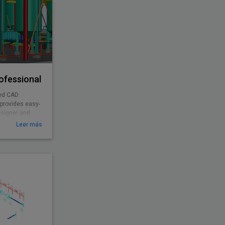
ofessional
ted CAD
 provides easy-
esigner and
Leer más