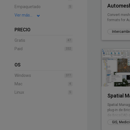
Automesh
Empaquetado
5
Ver más...
Convert mesh t
formats for 
PRECIO
Intercambi
Gratis
47
Paid
332
OS
Windows
377
Mac
4
Linux
5
Spatial 
Spatial Manag
plug-in de Br
de BricsCAD q
transformar y
una manera si