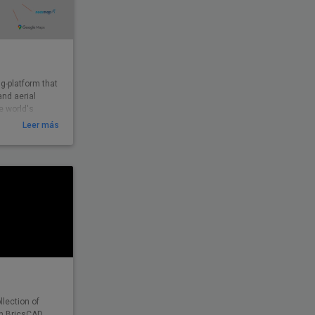
ng-platform that
and aerial
e world's
Leer más
llection of
th BricsCAD.