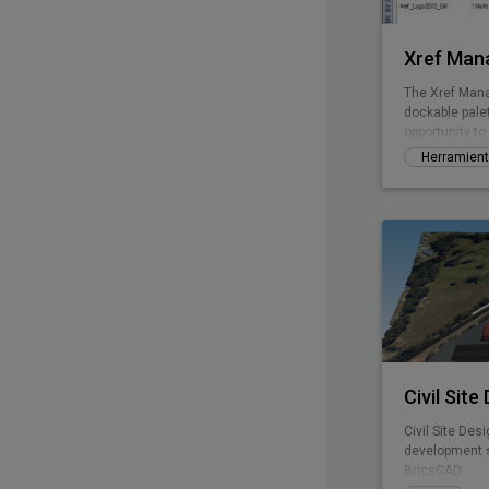
Xref Man
The Xref Mana
dockable pale
opportunity t
Herramient
Civil Site
Civil Site Des
development s
BricsCAD.