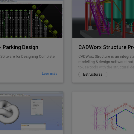
 Parking Design
CADWorx Structure Pr
Software for Designing Complete
CADWorx Structure is an integra
modelling & design software that
to-use tools with the structural d
engineer in mind.
Leer más
Estructuras