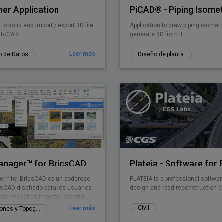
er Application
o solid and import / export 3D file
Application to draw piping isomet
AutoCAD
generate 3D from it ...
Leer más
o de Datos
Diseño de planta
Manager™ for BricsCAD
er™ for BricsCAD es un poderoso
PLATEIA is a professional softwar
icsCAD diseñado para los usuarios
design and road reconstruction d
ue necesitan importar, exportar,
 administrar datos espaciales de
Civil
Leer más
GIS, Mediciones y Topografía
mple, rápida y económica, que