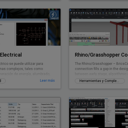
s funcionalidades no vistas
en BricsCAD
Electrical
trico se puede utilizar para
The Rhino/Grasshopper – BricsC
mas complejos, tales como
connection fills a gap in the des
neración de energía, alumbrado,
between early stage, algorithmic
 telecomunicaciones, seguridad e
Building Information Modeling.
Leer más
d
Herramientas y Complementos gratuitos
 de la antena. El software contiene
mbolos sobre la base de los
dares eléctricos, como lámparas,
 etc. La aplicación proporciona un
e diseñar el cableado y conductos.
acterísticas más útiles son la
omática (frente) del circuito, y