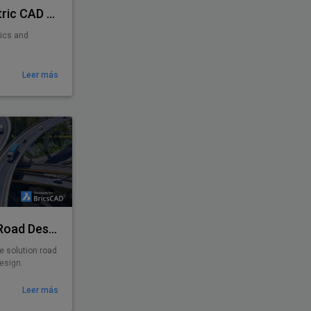
PiCAD® - Piping Isometric CAD 2D>3D
rics and
Leer más
Plateia - Software for Road Design
e solution road
esign.
Leer más