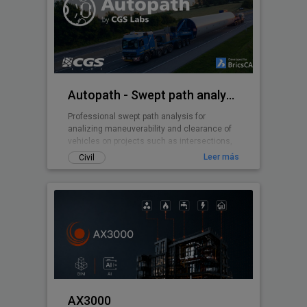
del terreno e incluso rotular cada una de las
partes o parcelas obtenidas. Divide el terreno
en tantas partes como quiera de una sola
vez.
Autopath - Swept path analysis
Professional swept path analysis for
analizing maneuverability and clearance of
vehicles on projects such as intersections,
roundabouts, parking lots, ...
Leer más
Civil
AX3000