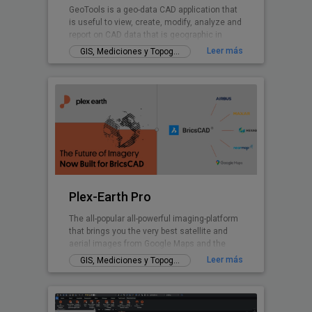
GeoTools is a geo-data CAD application that
is useful to view, create, modify, analyze and
report on CAD data that is geographic in
nature.
Leer más
GIS, Mediciones y Topografía
Plex-Earth Pro
The all-popular all-powerful imaging-platform
that brings you the very best satellite and
aerial images from Google Maps and the
world's premium providers!
Leer más
GIS, Mediciones y Topografía