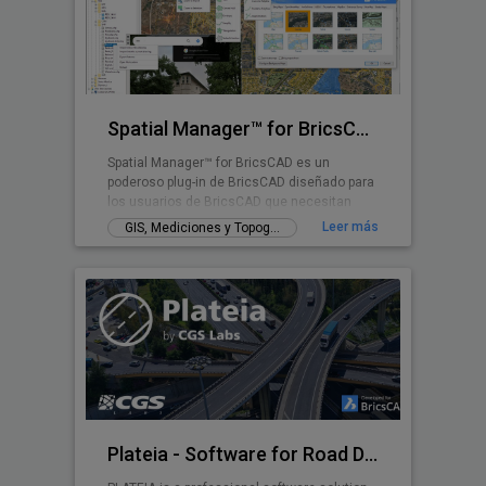
Spatial Manager™ for BricsCAD
Spatial Manager™ for BricsCAD es un
poderoso plug-in de BricsCAD diseñado para
los usuarios de BricsCAD que necesitan
importar, exportar, transformar y administrar
Leer más
GIS, Mediciones y Topografía
datos espaciales de una manera simple,
rápida y económica, que incluye muchas
funcionalidades no vistas hasta ahora en
BricsCAD
Plateia - Software for Road Design