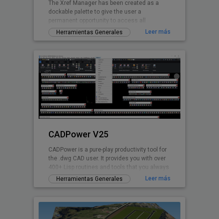
The Xref Manager has been created as a
dockable palette to give the user a
permanent opportunity to access all
referenced Drawings.
Leer más
Herramientas Generales
CADPower V25
CADPower is a pure-play productivity tool for
the .dwg CAD user. It provides you with over
400+ Lisp routines and tools that you always
wanted but found missin
Leer más
Herramientas Generales