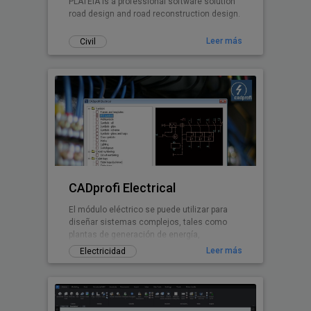
PLATEIA is a professional software solution
road design and road reconstruction design.
Leer más
Civil
CADprofi Electrical
El módulo eléctrico se puede utilizar para
diseñar sistemas complejos, tales como
plantas de generación de energía,
alumbrado, baja tensión,
Leer más
Electricidad
telecomunicaciones, seguridad e
instalaciones de la antena. El software
contiene muchísimos símbolos sobre la
base de los últimos estándares eléctricos,
como lámparas, interruptores, etc. La