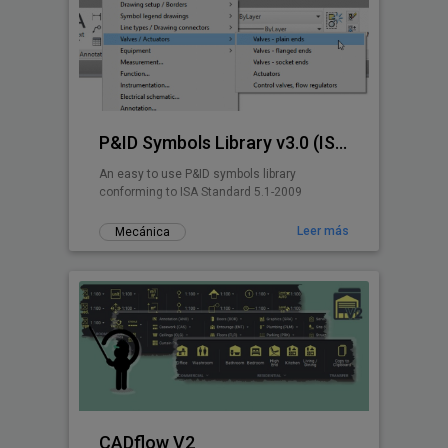
P&ID Symbols Library v3.0 (ISA 5.1-2009)
An easy to use P&ID symbols library
conforming to ISA Standard 5.1-2009
Leer más
Mecánica
CADflow V2