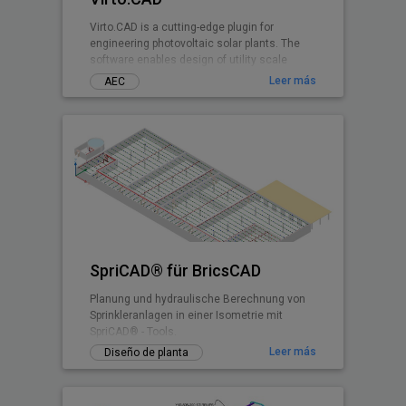
Virto.CAD is a cutting-edge plugin for
engineering photovoltaic solar plants. The
software enables design of utility scale
ground and commercial PV rooftops
Leer más
AEC
SpriCAD® für BricsCAD
Planung und hydraulische Berechnung von
Sprinkleranlagen in einer Isometrie mit
SpriCAD® - Tools.
Leer más
Diseño de planta