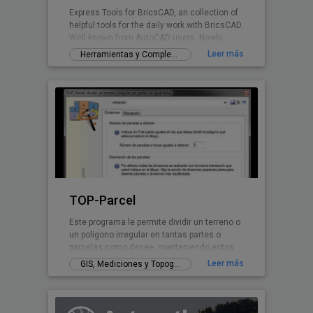
Express Tools for BricsCAD, an collection of
helpful tools for the daily work with BricsCAD.
Well known from AutoCAD users. Newly
written for BricsCAD now.
Leer más
Herramientas y Complementos gratuitos
TOP-Parcel
Este programa le permite dividir un terreno o
un poligono irregular en tantas partes o
parcelas como desee, manteniendo estas
parcelas siempre el mismo área. El poligono
Leer más
GIS, Mediciones y Topografía
irregular puede tener cualquier forma
pudiendo incluso tener tramos o lados
curvos. Se puede configurar la forma en la
que el programa va a realizar las divisiones