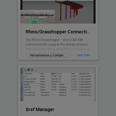
aplicación proporciona un medio fácil de
diseñar el cableado y conductos. Entre sus
características más útiles son la
numeración automática (frente) del circuito,
y un có
Rhino/Grasshopper Connection for BricsCAD BIM
The Rhino/Grasshopper – BricsCAD BIM
connection fills a gap in the design process
between early stage, algorithmic design and
Building Information Modeling.
Leer más
Herramientas y Complementos gratuitos
Xref Manager