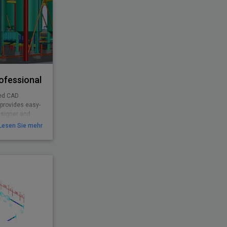
ofessional
ted CAD
 provides easy-
esigner and
Lesen Sie mehr