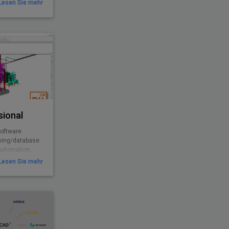
Lesen Sie mehr
sional
software
rawing/database
automation,
Lesen Sie mehr