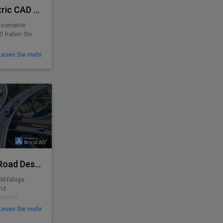
PiCAD® - Piping Isometric CAD 2D>3D
-Isometrie
AD haben Sie
CAD® (ehem.
Lesen Sie mehr
nende
"Mausumdrehen"
en! PiCAD® PRO
metrie 3D-
Plateia - Software for Road Design
BIM-fähige
und
tische
 bietet einen
Lesen Sie mehr
r Sie während