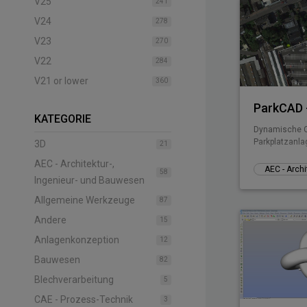
V25
241
V24
278
V23
270
V22
284
V21 or lower
360
ParkCAD -
KATEGORIE
Dynamische C
Parkplatzanla
3D
21
AEC - Architektur-,
58
Ingenieur- und Bauwesen
Allgemeine Werkzeuge
87
Andere
15
Anlagenkonzeption
12
Bauwesen
82
Blechverarbeitung
5
CAE - Prozess-Technik
3