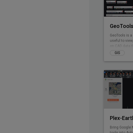
GeoTools
GeoTools is a 
useful to view
on CAD data th
GIS
Plex-Eart
Bring Google 
tools into Aut