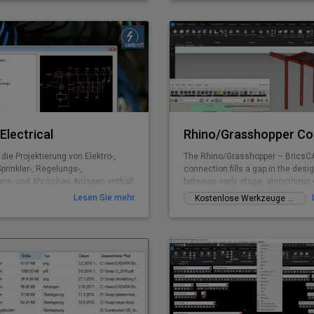
viele Funktionen, die in BricsCAD
des gesamten Planungsprozesses
verfügbar waren
von der Vorplanung über den Entw
Ausführungsplanung, von der Ers
Messdaten bis zu komplexen 3D-
Straßenmodellen mit Analysemög
sowie Dokumentations- und
Veröffentlichungsfunktionen.
Electrical
die Projektierung von Elektro-,
The Rhino/Grasshopper – BricsC
prinkler-, Regelungs-,
connection fills a gap in the des
ns- und ähnlichen Anlagen enthält
between early stage, algorithmic
bolbibliotheken für Starkstrom,
Building Information Modeling.
Lesen Sie mehr
Kostenlose Werkzeuge / Add-Ons
 und Signalanlagen. Damit lassen
rundrisse als auch
en problemlos zeichnen.
Funktionen zum Erleichtern der
 unterstützen den Anwender beim
Kabelkanälen, Leitungen,
änken, Leuchten u.Ä.