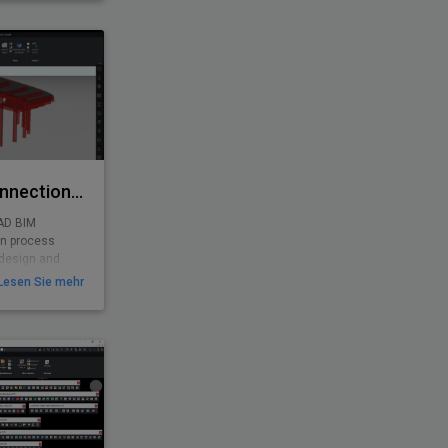
 unterstützt,
urf bis zur
terfassung von
lichkeiten
Rhino/Grasshopper Connection for BricsCAD BIM
AD BIM
ign process
 design and
Lesen Sie mehr