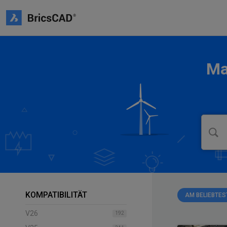
Ma
KOMPATIBILITÄT
AM BELIEBTES
V26
192