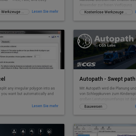
Anwender zur freien Verfügung
Lesen Sie mehr
Kostenlose Werkzeuge / Add-Ons
Kostenlose Werkzeuge / Add-Ons
el
Autopath - Swept path 
split any irregular polygon into as
Mit Autopath wird die Planung un
 you want but automatically and
von Schleppkurven zum Kinderspie
großen Leistungsumfangs ist d
einfach zu bedienen, individuell 
Lesen Sie mehr
Bauwesen
dadurch auch bei Spezialanforder
nutzbar. Autopath läuft auf allen
Plattformen und bietet den Civil
der Objekterkennung und dem d
Änderungsmodus wesentliche Vor