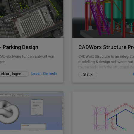
 Parking Design
CADWorx Structure Pr
AD-Software für den Entwurf von
CADWorx Structure is an integra
gen
modelling & design software that
to-use tools with the structural d
engineer in mind.
Lesen Sie mehr
AEC - Architektur-, Ingenieur- und Bauwesen
Statik