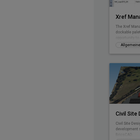
Xref Man
The Xref Mana
dockable pale
opportunity t
Allgemein
Civil Site
Civil Site Des
development s
BricsCAD.