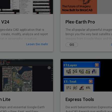
 V24
Plex-Earth Pro
geo-data CAD application that is
The all-popular all-powerful imagi
, create, modify, analyze and report
brings you the very best satellite 
at is geographic in nature.
images from Google Maps and th
premium providers!
Lesen Sie mehr
GIS
h Lite
Express Tools
Maps and essential Google Earth
Die wohl bekanntesten Expresst
oCAD — Free, Fast, and Easy.
AutoCAD Bereich nun endlich auc