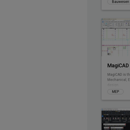
Bauwesen
MagiCAD 
MagiCAD is th
Mechanical, E
design.
MEP