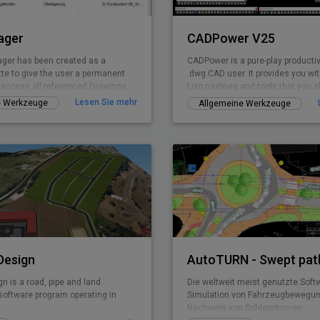
ager
CADPower V25
ger has been created as a
CADPower is a pure-play productivi
tte to give the user a permanent
.dwg CAD user. It provides you wi
o access all referenced Drawings.
Lisp routines and tools that you
but found missin
Lesen Sie mehr
e Werkzeuge
Allgemeine Werkzeuge
 Design
ign is a road, pipe and land
Die weltweit meist genutzte Softw
oftware program operating in
Simulation von Fahrzeugbewegu
Nachweis von Schleppkurven