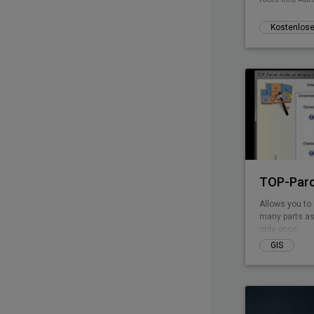
TOP-Parc
Allows you to 
many parts as
only once
GIS