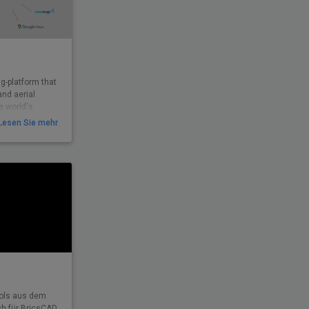
ng-platform that
and aerial
e world's
Lesen Sie mehr
ools aus dem
h für BricsCAD