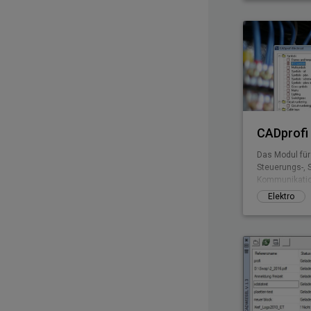
Dazu gehören 
bisher nicht 
CADprofi 
Das Modul für 
Steuerungs-, S
Kommunikatio
komplette Sym
Elektro
Schwachstrom
sich sowohl G
Elektroschem
Umfangreiche 
Projektierung
Zeichnen von 
Verteilerschr