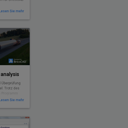
Lesen Sie mehr
analysis
d Überprüfung
l. Trotz des
as Programm
erweiterbar und
Lesen Sie mehr
ungen flexibel
 AutoCAD-
-Anwendern dank
ynamischen
teile.