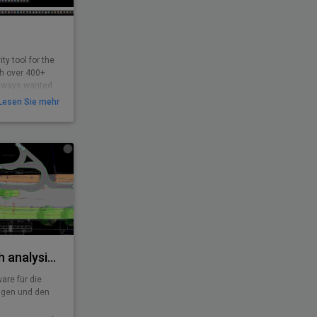
ty tool for the
th over 400+
 always wanted
Lesen Sie mehr
AutoTURN - Swept path analysis software
are für die
ngen und den