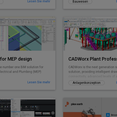
Lesen Sie mehr
Bauwesen
for MEP design
CADWorx Plant Profes
e number one BIM solution for
CADWorx is the next generation 
lectrical and Plumbing (MEP)
solution, providing intelligent d
connectivity, advanced levels of 
easy-to-use drafting tool
Lesen Sie mehr
Anlagenkonzeption