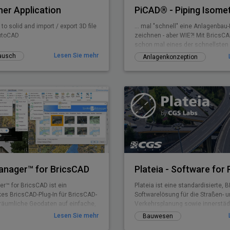
er Application
o solid and import / export 3D file
... mal "schnell" eine Anlagenbau
AutoCAD
zeichnen - aber WIE?! Mit BricsC
schon mal eines der schnellsten
Zeichenprogramme - und mit Pi
Lesen Sie mehr
ausch
Anlagenkonzeption
CA3D-ISO) eine einfach zu bedie
Applikation, mit welcher Sie im 
Rohrleitungs-Isometrien zeichn
ist sogar in der Lage, aus der Iso
Volumenkörper zu generieren ...
Manager™ for BricsCAD
er™ for BricsCAD ist ein
Plateia ist eine standardisierte, 
kes BricsCAD-Plug-In für BricsCAD-
Softwarelösung für die Straßen- 
 räumliche Geodaten auf einfache,
Verkehrsplanung sowie innerstäd
kostengünstige Weise importieren,
Sanierungsaufgaben. Die Software
Lesen Sie mehr
Bauwesen
 umwandeln und verwalten müssen.
kompletten Leistungsumfang, de