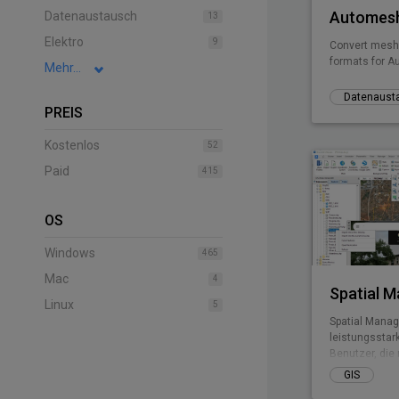
Automesh
Datenaustausch
13
Elektro
9
Convert mesh t
formats for 
Mehr...
Datenaust
PREIS
Kostenlos
52
Paid
415
OS
Windows
465
Mac
4
Spatial 
Linux
5
Spatial Manag
leistungsstar
Benutzer, die
schnelle und 
GIS
exportieren,