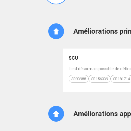
Améliorations pri
SCU
Il est désormais possible de défin
SR93988
SR156039
SR181714
Améliorations ap