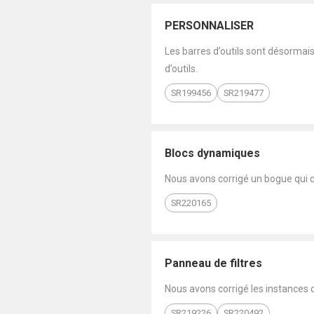
PERSONNALISER
Les barres d’outils sont désorma
d’outils.
SR199456
SR219477
Blocs dynamiques
Nous avons corrigé un bogue qui 
SR220165
Panneau de filtres
Nous avons corrigé les instances 
SR219226
SR220492