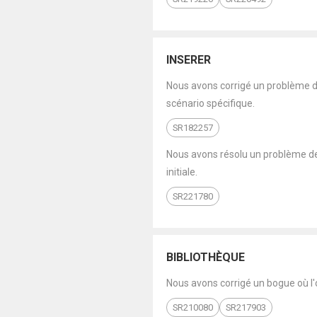
INSERER
Nous avons corrigé un problème de 
scénario spécifique.
SR182257
Nous avons résolu un problème de p
initiale.
SR221780
BIBLIOTHÈQUE
Nous avons corrigé un bogue où l'o
SR210080
SR217903