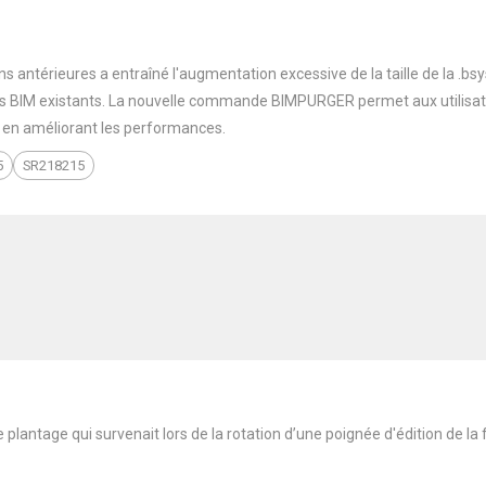
s antérieures a entraîné l'augmentation excessive de la taille de la .bs
s BIM existants. La nouvelle commande BIMPURGER permet aux utilisate
t en améliorant les performances.
5
SR218215
lantage qui survenait lors de la rotation d’une poignée d'édition de la f