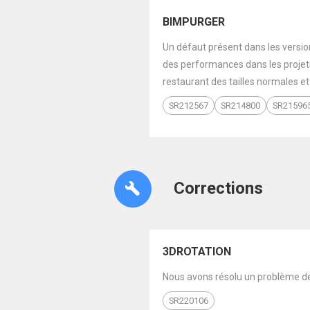
BIMPURGER
Un défaut présent dans les version
des performances dans les projet
restaurant des tailles normales e
SR212567
SR214800
SR21596
Corrections
3DROTATION
Nous avons résolu un problème de p
SR220106