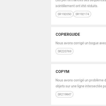
Les performances des séquences d
scintillement ont été réduits.
SR192050
SR192174
COPIERGUIDE
Nous avons corrigé un bogue avec 
SR220769
COPYM
Nous avons corrigé un problème da
objets sur une ligne intersectée pa
SR219847