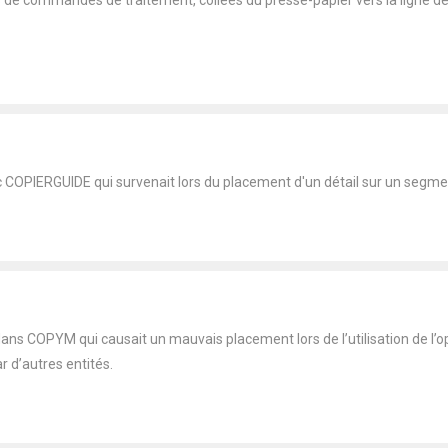
e commandes de traitement, collées du presse-papier vers la ligne de
COPIERGUIDE qui survenait lors du placement d'un détail sur un segment
ns COPYM qui causait un mauvais placement lors de l’utilisation de l’o
r d’autres entités.