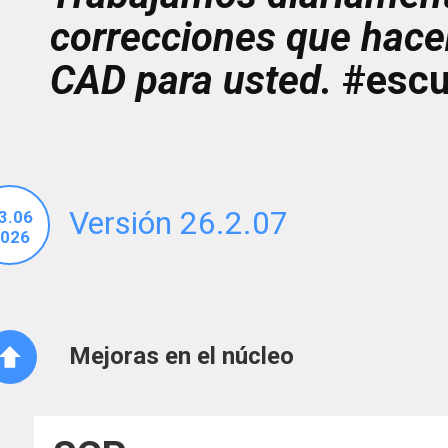
correcciones que hace
CAD para usted.
#esc
Versión 26.2.07
3.06
026
Mejoras en el núcleo