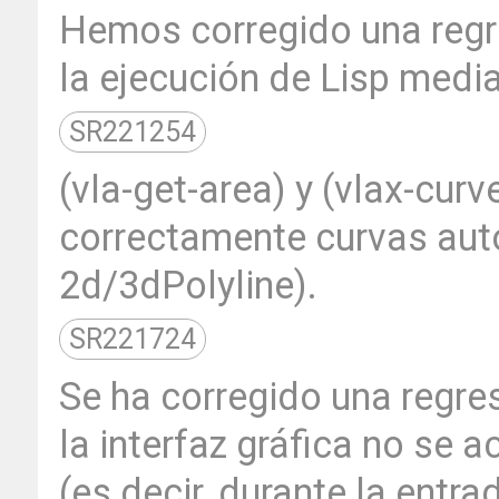
Hemos corregido una regre
la ejecución de Lisp medi
SR221254
(vla-get-area) y (vlax-cur
correctamente curvas auto
2d/3dPolyline).
SR221724
Se ha corregido una regr
la interfaz gráfica no se 
(es decir, durante la entra