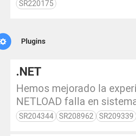
SR220175
Plugins
.NET
Hemos mejorado la experi
NETLOAD falla en sistemas
SR204344
SR208962
SR209339