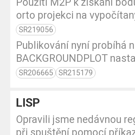
Použití M2P k získání bodu
orto projekci na vypočítan
SR219056
Publikování nyní probíhá 
BACKGROUNDPLOT nastave
SR206665
SR215179
LISP
Opravili jsme nedávnou re
při spuštění pomocí příkaz