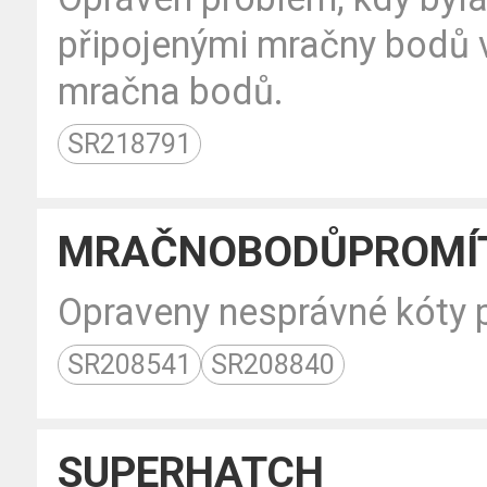
připojenými mračny bodů 
mračna bodů.
SR218791
MRAČNOBODŮPROMÍ
Opraveny nesprávné kóty p
SR208541
SR208840
SUPERHATCH