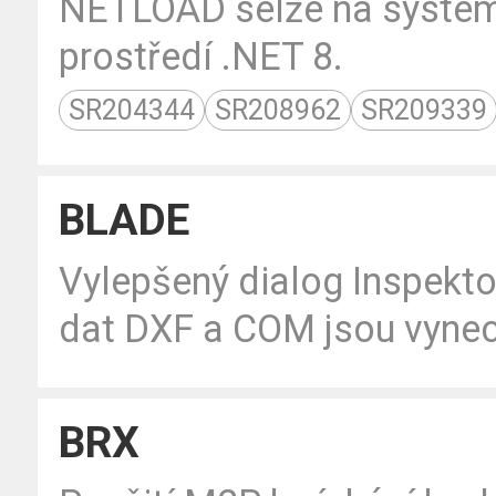
NETLOAD selže na systém
prostředí .NET 8.
SR204344
SR208962
SR209339
BLADE
Vylepšený dialog Inspekto
dat DXF a COM jsou vynec
BRX