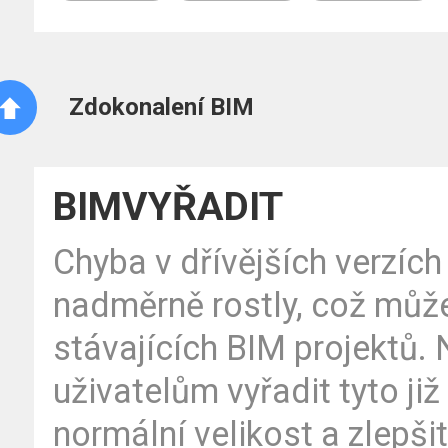
Zdokonalení BIM
BIMVYŘADIT
Chyba v dřívějších verzíc
nadměrně rostly, což může
stávajících BIM projektů
uživatelům vyřadit tyto ji
normální velikost a zlepši