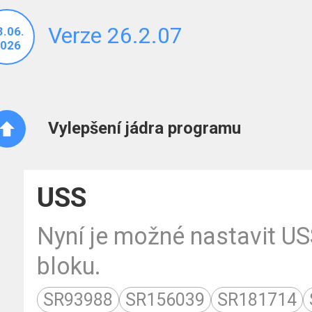
Verze 26.2.07
3.06.
026
Vylepšení jádra programu
USS
Nyní je možné nastavit U
bloku.
SR93988
SR156039
SR181714