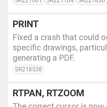
SR221001
SR221104
SR221830
PRINT
Fixed a crash that could o
specific drawings, particu
generating a PDF.
SR218538
RTPAN, RTZOOM
The correct cursor is now