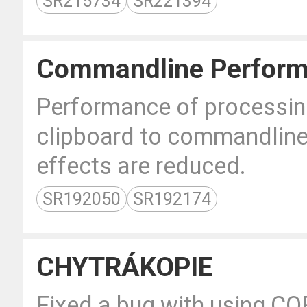
SR215734
SR221394
Commandline Perfor
Performance of processi
clipboard to commandline,
effects are reduced.
SR192050
SR192174
CHYTRÁKOPIE
Fixed a bug with using CO