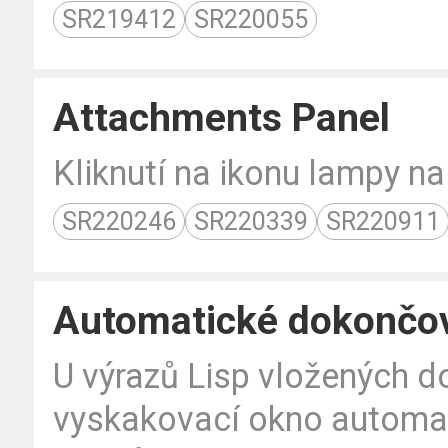
SR219412
SR220055
Attachments Panel
Kliknutí na ikonu lampy n
SR220246
SR220339
SR220911
Automatické dokončo
U výrazů Lisp vložených d
vyskakovací okno automat