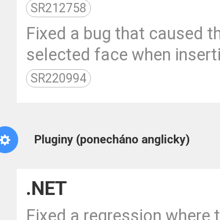
SR212758
Fixed a bug that caused t
selected face when inserti
SR220994
Pluginy (ponecháno anglicky)
.NET
Fixed a regression where 