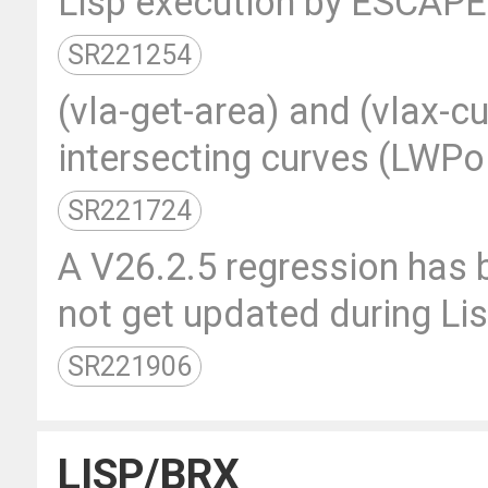
Lisp execution by ESCAPE
SR221254
(vla-get-area) and (vlax-c
intersecting curves (LWPol
SR221724
A V26.2.5 regression has 
not get updated during Lisp
SR221906
LISP/BRX