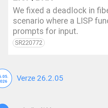
We fixed a deadlock in fi
scenario where a LISP func
prompts for input.
SR220772
Verze 26.2.05
6.05.
026