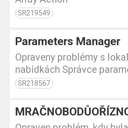
SR219549
Parameters Manager
Opraveny problémy s lokal
nabídkách Správce parame
SR218567
MRAČNOBODŮOŘÍZN
Opraven problém, kdy byla