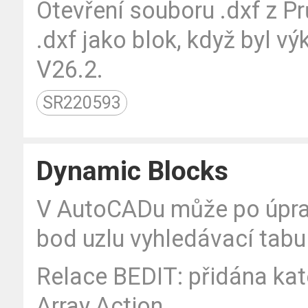
Otevření souboru .dxf z 
.dxf jako blok, když byl vý
V26.2.
SR220593
Dynamic Blocks
V AutoCADu může po úprav
bod uzlu vyhledávací tabu
Relace BEDIT: přidána ka
Array Action