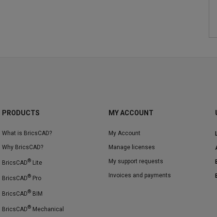
PRODUCTS
MY ACCOUNT
What is BricsCAD?
My Account
Why BricsCAD?
Manage licenses
®
My support requests
BricsCAD
Lite
Invoices and payments
®
BricsCAD
Pro
®
BricsCAD
BIM
®
BricsCAD
Mechanical