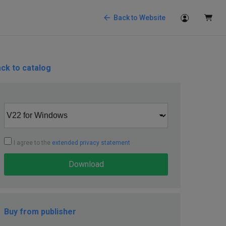
Back to Website
ck to catalog
I agree to the
extended privacy statement
Download
Buy from publisher