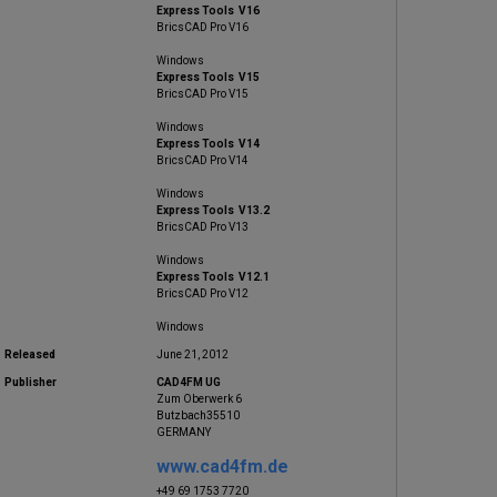
Express Tools V16
BricsCAD Pro V16
Windows
Express Tools V15
BricsCAD Pro V15
Windows
Express Tools V14
BricsCAD Pro V14
Windows
Express Tools V13.2
BricsCAD Pro V13
Windows
Express Tools V12.1
BricsCAD Pro V12
Windows
Released
June 21, 2012
Publisher
CAD4FM UG
Zum Oberwerk 6
Butzbach35510
GERMANY
www.cad4fm.de
+49 69 1753 7720